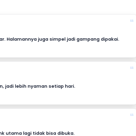
❝
ncar. Halamannya juga simpel jadi gampang dipakai.
❝
n, jadi lebih nyaman setiap hari.
❝
k utama lagi tidak bisa dibuka.