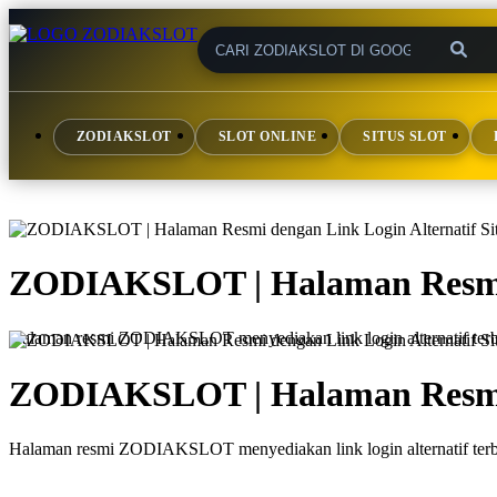
ZODIAKSLOT
SLOT ONLINE
SITUS SLOT
ZODIAKSLOT | Halaman Resmi d
Halaman resmi ZODIAKSLOT menyediakan link login alternatif terbar
ZODIAKSLOT | Halaman Resmi d
Halaman resmi ZODIAKSLOT menyediakan link login alternatif terbar