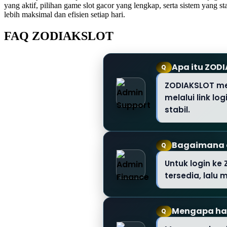
yang aktif, pilihan game slot gacor yang lengkap, serta sistem yang s
lebih maksimal dan efisien setiap hari.
FAQ ZODIAKSLOT
Apa itu ZOD
Q
ZODIAKSLOT me
melalui link l
stabil.
Bagaimana c
Q
Untuk login ke
tersedia, lal
Mengapa ha
Q