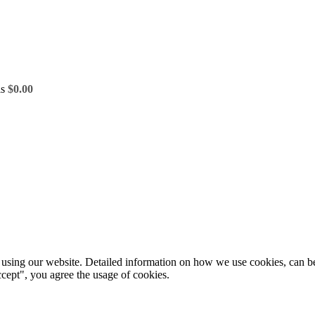
is
$0.00
le using our website. Detailed information on how we use cookies, can 
ccept", you agree the usage of cookies.