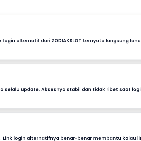
nk login alternatif dari ZODIAKSLOT ternyata langsung la
a selalu update. Aksesnya stabil dan tidak ribet saat logi
 Link login alternatifnya benar-benar membantu kalau lin