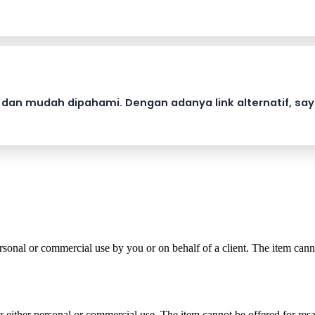
an mudah dipahami. Dengan adanya link alternatif, saya
rsonal or commercial use by you or on behalf of a client. The item cannot
either personal or commercial use. The item cannot be offered for resale 