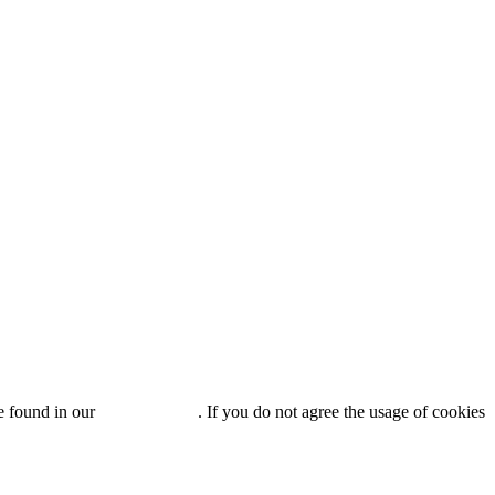
be found in our
privacy policy
. If you do not agree the usage of cookies